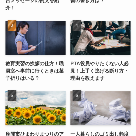
言メッセージの例文を紹
書の書き方は？
介！
教育実習の挨拶の仕方！職
PTA役員やりたくない人必
員室へ事前に行くときは菓
見！上手く逃げる断り方・
子折りはいる？
理由を教えます
座間市ひまわりまつりのア
一人暮らしのゴミ出し頻度