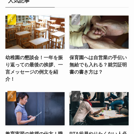
人気記事
幼稚園の懇談会！一年を振
保育園へは自営業の手伝い
り返っての最後の挨拶、一
無給でも入れる？就労証明
言メッセージの例文を紹
書の書き方は？
介！
教育実習の挨拶の仕方！職
PTA役員やりたくない人必