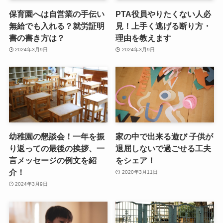
保育園へは自営業の手伝い
PTA役員やりたくない人必
無給でも入れる？就労証明
見！上手く逃げる断り方・
書の書き方は？
理由を教えます
2024年3月9日
2024年3月9日
幼稚園の懇談会！一年を振
家の中で出来る遊び 子供が
り返っての最後の挨拶、一
退屈しないで過ごせる工夫
言メッセージの例文を紹
をシェア！
介！
2020年3月11日
2024年3月9日