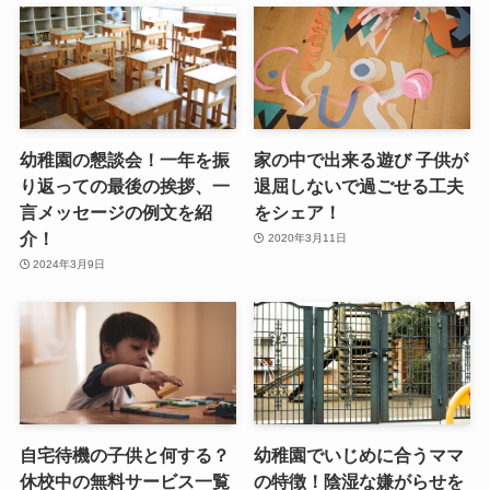
幼稚園の懇談会！一年を振
家の中で出来る遊び 子供が
り返っての最後の挨拶、一
退屈しないで過ごせる工夫
言メッセージの例文を紹
をシェア！
介！
2020年3月11日
2024年3月9日
自宅待機の子供と何する？
幼稚園でいじめに合うママ
休校中の無料サービス一覧
の特徴！陰湿な嫌がらせを