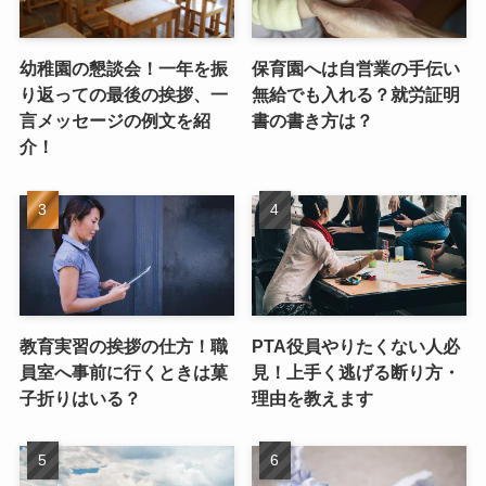
幼稚園の懇談会！一年を振
保育園へは自営業の手伝い
り返っての最後の挨拶、一
無給でも入れる？就労証明
言メッセージの例文を紹
書の書き方は？
介！
教育実習の挨拶の仕方！職
PTA役員やりたくない人必
員室へ事前に行くときは菓
見！上手く逃げる断り方・
子折りはいる？
理由を教えます