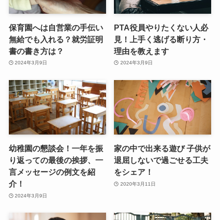
保育園へは自営業の手伝い
PTA役員やりたくない人必
無給でも入れる？就労証明
見！上手く逃げる断り方・
書の書き方は？
理由を教えます
2024年3月9日
2024年3月9日
幼稚園の懇談会！一年を振
家の中で出来る遊び 子供が
り返っての最後の挨拶、一
退屈しないで過ごせる工夫
言メッセージの例文を紹
をシェア！
介！
2020年3月11日
2024年3月9日