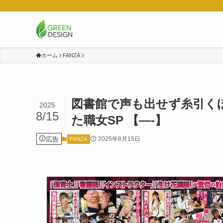
ホーム
FANZA
図書館で声も出せず糸引くほ
2025
8/15
た職女SP 【—-】
広告
2025年8月15日
FANZA