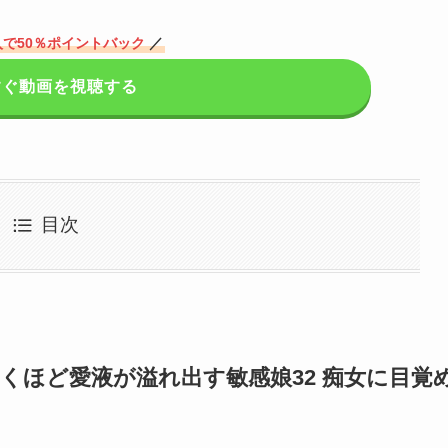
で50％ポイントバック
／
すぐ動画を視聴する
目次
ず糸引くほど愛液が溢れ出す敏感娘32 痴女に目覚