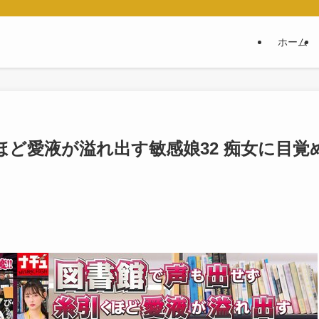
ホーム
ど愛液が溢れ出す敏感娘32 痴女に目覚