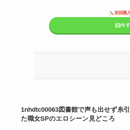
＼
初回購入
今
1nhdtc00063図書館で声も出せ
た職女SPのエロシーン見どころ