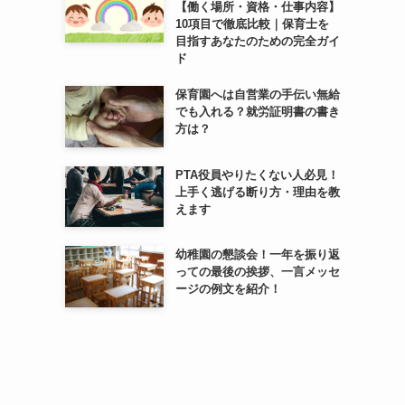
【働く場所・資格・仕事内容】
10項目で徹底比較｜保育士を
目指すあなたのための完全ガイ
ド
保育園へは自営業の手伝い無給
でも入れる？就労証明書の書き
方は？
PTA役員やりたくない人必見！
上手く逃げる断り方・理由を教
えます
幼稚園の懇談会！一年を振り返
っての最後の挨拶、一言メッセ
ージの例文を紹介！