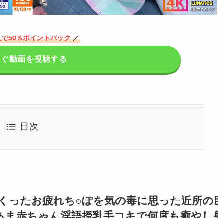
で50％ポイントバック
／
すぐ動画を視聴する
目次
まりまくったお疲れち○ぽを気の毒に思った近所の
あま赤ちゃん淫語授乳手コキで何度も癒やし