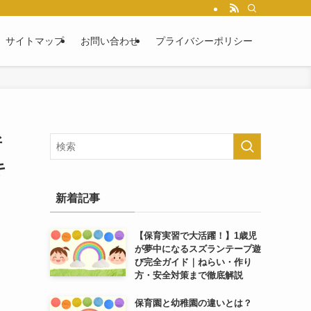
サイトマップ
お問い合わせ
プライバシーポリシー
所
キ
新着記事
【保育実習で大活躍！】1歳児
が夢中になるスズランテープ遊
び完全ガイド｜ねらい・作り
方・安全対策まで徹底解説
保育園と幼稚園の違いとは？