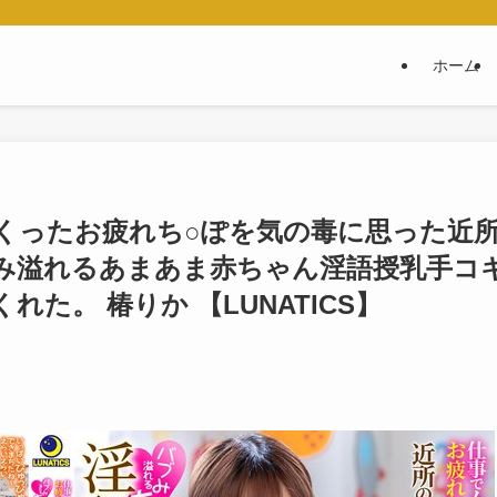
ホーム
くったお疲れち○ぽを気の毒に思った近
み溢れるあまあま赤ちゃん淫語授乳手コ
た。 椿りか 【LUNATICS】