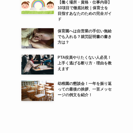
【働く場所・資格・仕事内容】
10項目で徹底比較｜保育士を
目指すあなたのための完全ガイ
ド
保育園へは自営業の手伝い無給
でも入れる？就労証明書の書き
方は？
PTA役員やりたくない人必見！
上手く逃げる断り方・理由を教
えます
幼稚園の懇談会！一年を振り返
っての最後の挨拶、一言メッセ
ージの例文を紹介！