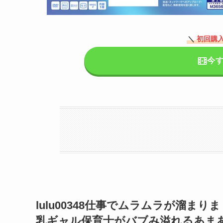
＼
初回購入
今
lulu00348仕事でムラムラが溜
乳ギャル保育士がバブみ溢れるあま