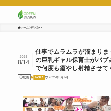
ホーム
FANZA
仕事でムラムラが溜まりま
2025
の巨乳ギャル保育士がバブ
8/14
で何度も癒やし射精させてくれ
広告
2025年8月14日
FANZA