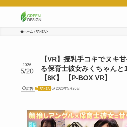
ホーム
FANZA
【VR】授乳手コキでヌキ
2026
る保育士彼女みくちゃんと1
5/20
【8K】 【P-BOX VR】
広告
2026年5月20日
FANZA