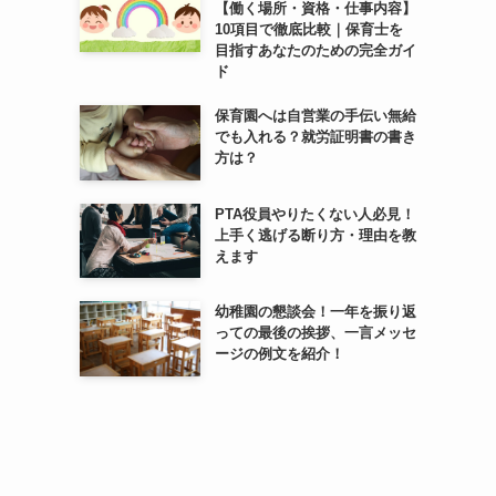
【働く場所・資格・仕事内容】
10項目で徹底比較｜保育士を
目指すあなたのための完全ガイ
ド
保育園へは自営業の手伝い無給
でも入れる？就労証明書の書き
方は？
PTA役員やりたくない人必見！
上手く逃げる断り方・理由を教
えます
幼稚園の懇談会！一年を振り返
っての最後の挨拶、一言メッセ
ージの例文を紹介！