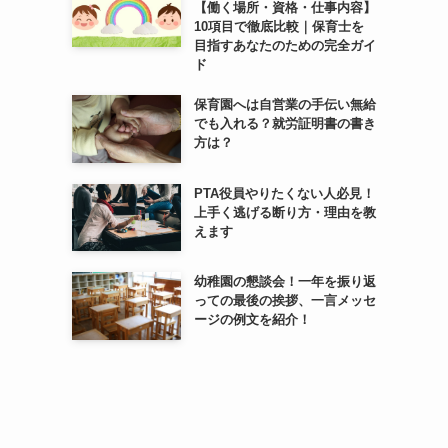
【働く場所・資格・仕事内容】
10項目で徹底比較｜保育士を
目指すあなたのための完全ガイ
ド
保育園へは自営業の手伝い無給
でも入れる？就労証明書の書き
方は？
PTA役員やりたくない人必見！
上手く逃げる断り方・理由を教
えます
幼稚園の懇談会！一年を振り返
っての最後の挨拶、一言メッセ
ージの例文を紹介！