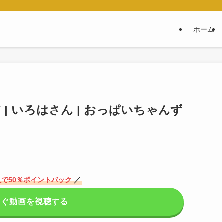
ホーム
7 | いろはさん | おっぱいちゃんず
で50％ポイントバック
／
すぐ動画を視聴する