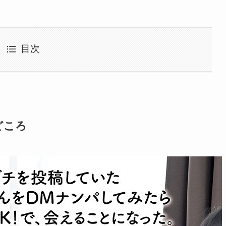
目次
どころ