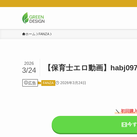
ホーム
FANZA
2026
【保育士エロ動画】habj09
3/24
広告
2026年3月24日
FANZA
＼
初回購入
今