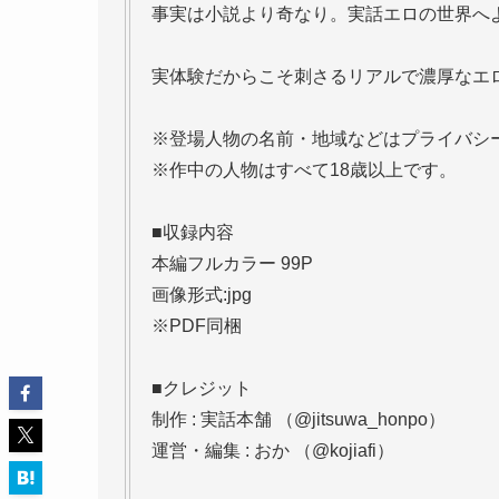
事実は小説より奇なり。実話エロの世界へ
実体験だからこそ刺さるリアルで濃厚なエ
※登場人物の名前・地域などはプライバシ
※作中の人物はすべて18歳以上です。
■収録内容
本編フルカラー 99P
画像形式:jpg
※PDF同梱
■クレジット
制作 : 実話本舗 （@jitsuwa_honpo）
運営・編集 : おか （@kojiafi）