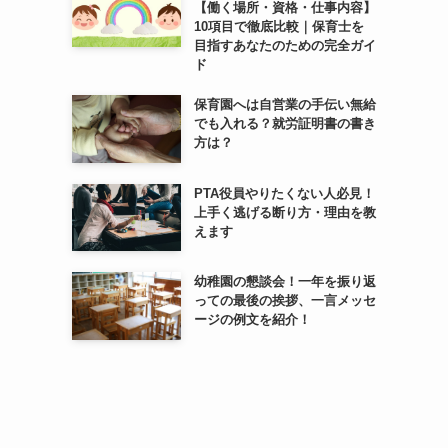
【働く場所・資格・仕事内容】
10項目で徹底比較｜保育士を
目指すあなたのための完全ガイ
ド
保育園へは自営業の手伝い無給
でも入れる？就労証明書の書き
方は？
PTA役員やりたくない人必見！
上手く逃げる断り方・理由を教
えます
幼稚園の懇談会！一年を振り返
っての最後の挨拶、一言メッセ
ージの例文を紹介！