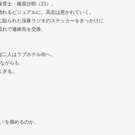
育士・篠原沙耶（21）。
惚れるビジュアルに、高志は惹かれていく。
に貼られた深夜ラジオのステッカーをきっかけに
流れで連絡先を交換。
ば二人はラブホテル街へ。
いながらも、
よぎる。
い’を掴めるのか。