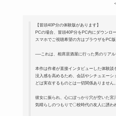
【冒頭40P分の体験版があります】
PCの場合、冒頭40P分をPC内にダウンロ
スマホでご視聴希望の方はブラウザをPC
──これは、相席居酒屋に行った男のリア
本作は作者が直接インタビューした体験談
没入感を高めるため、会話やシチュエーシ
どは実在するものとは一切関係ありません
彼女に振られ、心にぽっかり穴が空いた宮川
気晴らしのつもりで〇校時代の友人に誘わ