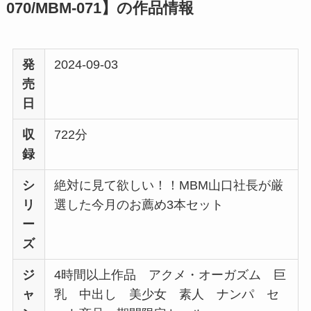
070/MBM-071】の作品情報
発
2024-09-03
売
日
収
722分
録
シ
絶対に見て欲しい！！MBM山口社長が厳
リ
選した今月のお薦め3本セット
ー
ズ
ジ
4時間以上作品 アクメ・オーガズム 巨
ャ
乳 中出し 美少女 素人 ナンパ セ