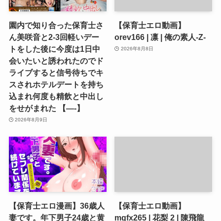
園内で知り合った保育士さ
【保育士エロ動画】
ん美咲音と2-3回軽いデー
orev166 | 凛 | 俺の素人-Z-
トをした後に今度は1日中
2026年8月8日
会いたいと誘われたのでド
ライブすると信号待ちでキ
スされホテルデートを持ち
込まれ何度も精飲と中出し
をせがまれた 【—-】
2026年8月9日
【保育士エロ漫画】36歳人
【保育士エロ動画】
妻です。年下男子24歳と黄
mgfx265 | 花梨 2 | 陳飛龍