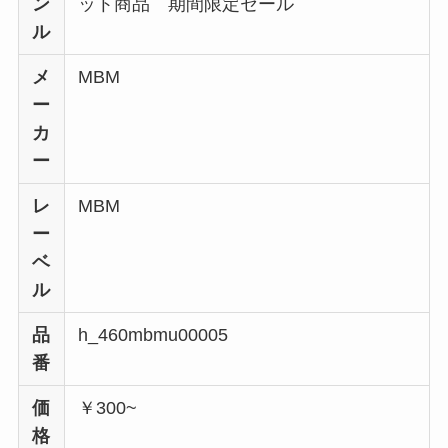
ン
ット商品 期間限定セール
ル
メ
MBM
ー
カ
ー
レ
MBM
ー
ベ
ル
品
h_460mbmu00005
番
価
￥300~
格